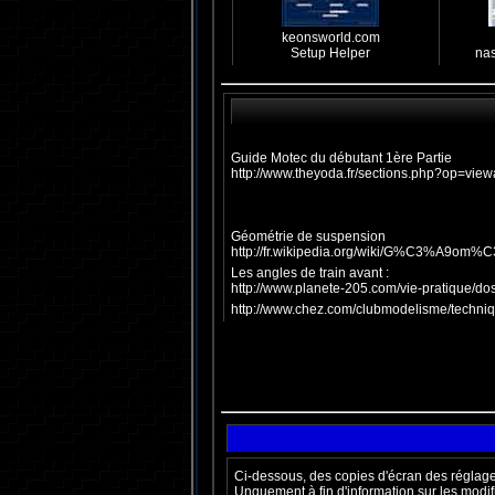
keonsworld.com
Setup Helper
na
Guide Motec du débutant 1ère Partie
http://www.theyoda.fr/sections.php?op=view
Géométrie de suspension
http://fr.wikipedia.org/wiki/G%C3%A9om%
Les angles de train avant :
http://www.planete-205.com/vie-pratique/do
http://www.chez.com/clubmodelisme/techni
Ci-dessous, des copies d'écran des réglages
Unquement à fin d'information sur les modif