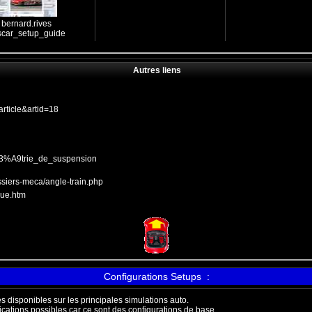
bernard.rives
scar_setup_guide
Autres liens
article&artid=18
C3%A9trie_de_suspension
ssiers-meca/angle-train.php
que.htm
Configurations Setups :
 disponibles sur les principales simulations auto.
ications possibles car ce sont des configurations de base.