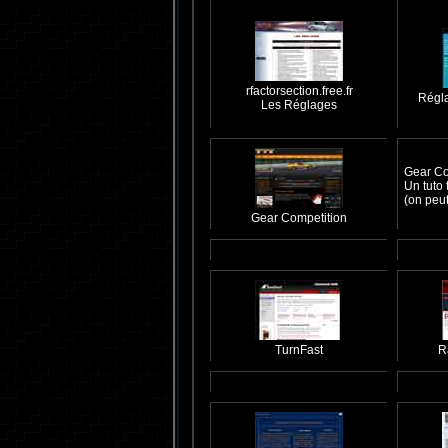
rfactorsection.free.fr
Régl
Les Réglages
Gear Co
Un tuto
(on peut
Gear Competition
TurnFast
R