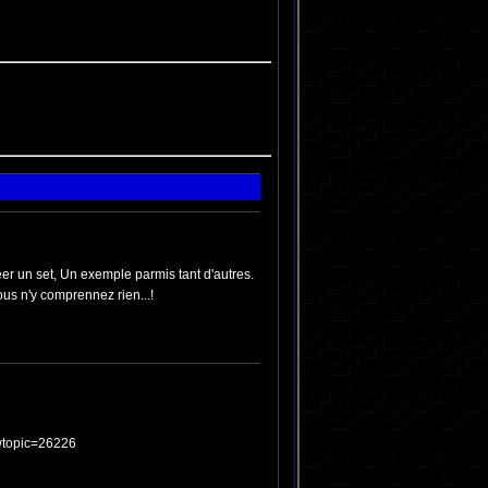
éer un set, Un exemple parmis tant d'autres.
ous n'y comprennez rien...!
owtopic=26226