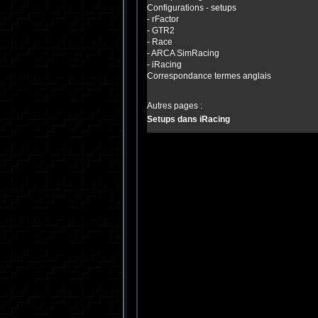
Configurations - setups
-
rFactor
-
GTR2
-
Race
-
ARCA SimRacing
-
iRacing
Correspondance termes anglais
Autres pages :
Setups dans iRacing