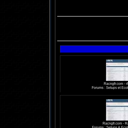
Racngfr.com - r
Forums : Setups et Eco
Racngfr.com - R
Forums : Setups & Ecol