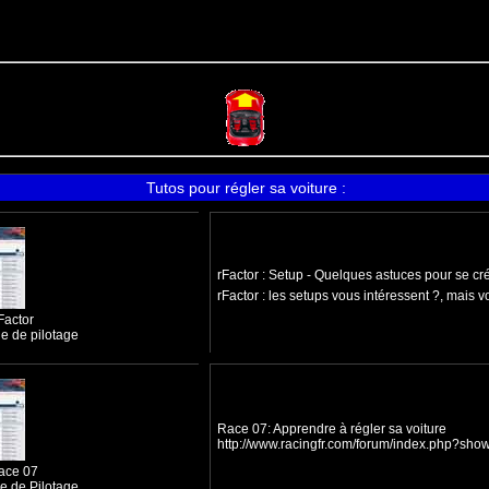
Tutos pour régler sa voiture :
rFactor : Setup - Quelques astuces pour se cr
rFactor : les setups vous intéressent ?, mais v
Factor
le de pilotage
Race 07: Apprendre à régler sa voiture
http://www.racingfr.com/forum/index.php?sh
ace 07
e de Pilotage